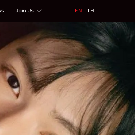
ws
Join Us
EN
TH