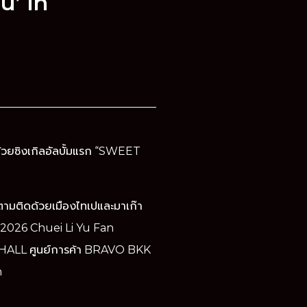
u’ in
า ด้วยซิงเกิลอัลบั้มแรก “SWEET
รก ตามติดด้วยเมืองไทเปและมาเก๊า
 “2026 Chuei Li Yu Fan
E HALL ศูนย์การค้า BRAVO BKK
n