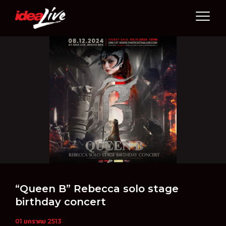
Skip
to
content
“Queen B” Rebecca solo stage
birthday concert
01 มกราคม 2513